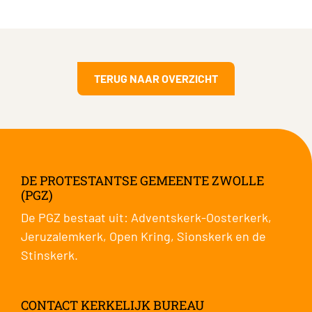
TERUG NAAR OVERZICHT
DE PROTESTANTSE GEMEENTE ZWOLLE
(PGZ)
De PGZ bestaat uit:
Adventskerk-Oosterkerk
,
Jeruzalemkerk
,
Open Kring
,
Sionskerk
en de
Stinskerk
.
CONTACT KERKELIJK BUREAU