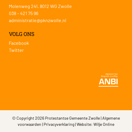
Molenweg 241, 8012 WG Zwolle
038 – 421 75 96
administratie@pknzwolle.nl
VOLG ONS
Facebook
Twitter
© Copyright 2026 Protestantse Gemeente Zwolle |
Algemene
voorwaarden
|
Privacyverklaring
| Website:
Wilje Online