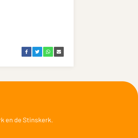
rk
en de
Stinskerk
.