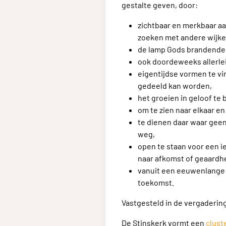
gestalte geven, door:
zichtbaar en merkbaar aa
zoeken met andere wijke
de lamp Gods brandende 
ook doordeweeks allerlei 
eigentijdse vormen te vi
gedeeld kan worden,
het groeien in geloof te
om te zien naar elkaar e
te dienen daar waar geen 
weg,
open te staan voor een i
naar afkomst of geaardh
vanuit een eeuwenlange 
toekomst.
Vastgesteld in de vergadering
De Stinskerk vormt een
clust