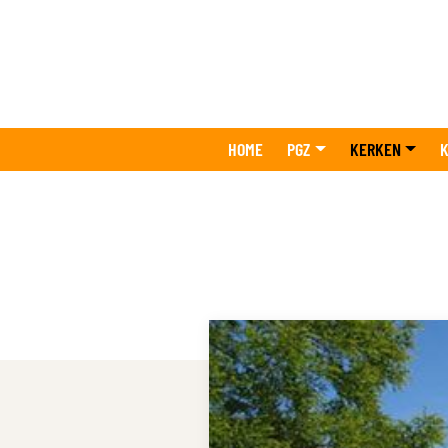
HOME
PGZ
KERKEN
K