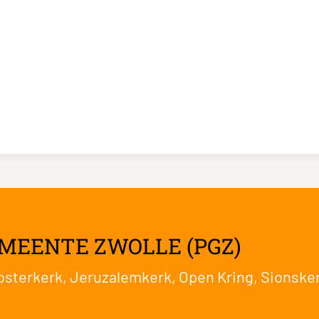
MEENTE ZWOLLE (PGZ)
osterkerk
,
Jeruzalemkerk
,
Open Kring
,
Sionske