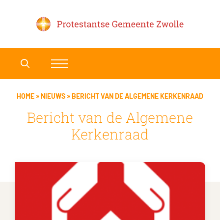
HOME
»
NIEUWS
»
BERICHT VAN DE ALGEMENE KERKENRAAD
Bericht van de Algemene
Kerkenraad