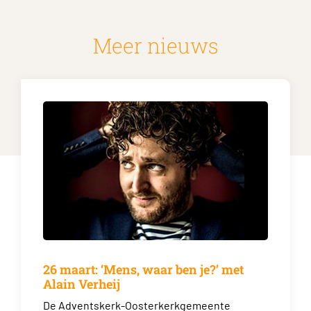
Meer nieuws
26 maart: ‘Mens, waar ben je?’ met
Alain Verheij
De Adventskerk-Oosterkerkgemeente