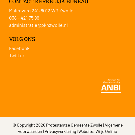
CONTACT KERKELIJK BUREAU
Molenweg 241, 8012 WG Zwolle
038 – 421 75 96
administratie@pknzwolle.nl
VOLG ONS
Facebook
Twitter
© Copyright 2026 Protestantse Gemeente Zwolle |
Algemene
voorwaarden
|
Privacyverklaring
| Website:
Wilje Online