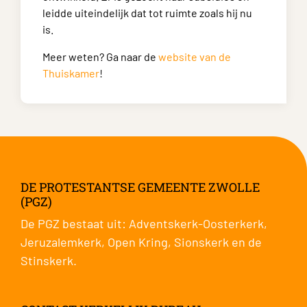
leidde uiteindelijk dat tot ruimte zoals hij nu
is.
Meer weten? Ga naar de
website van de
Thuiskamer
!
DE PROTESTANTSE GEMEENTE ZWOLLE
(PGZ)
De PGZ bestaat uit:
Adventskerk-Oosterkerk
,
Jeruzalemkerk
,
Open Kring
,
Sionskerk
en de
Stinskerk
.