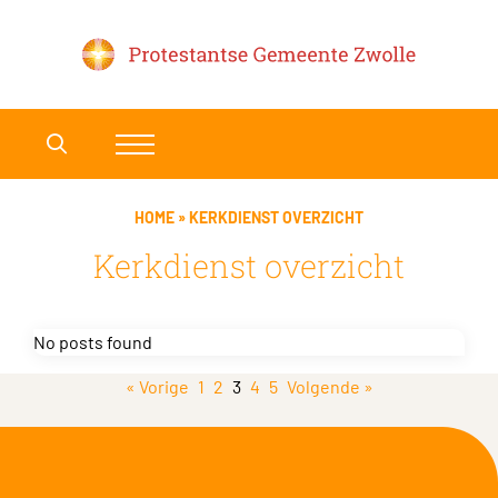
HOME
»
KERKDIENST OVERZICHT
Kerkdienst overzicht
No posts found
« Vorige
1
2
3
4
5
Volgende »