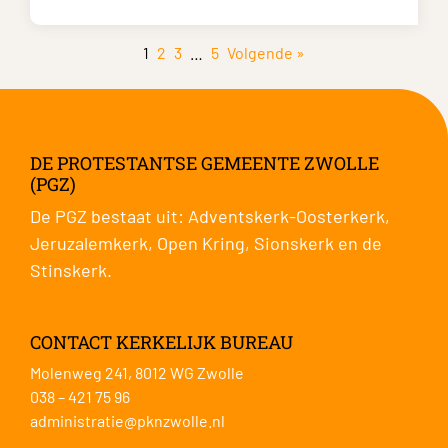
1
2
3
…
5
Volgende »
DE PROTESTANTSE GEMEENTE ZWOLLE
(PGZ)
De PGZ bestaat uit:
Adventskerk-Oosterkerk
,
Jeruzalemkerk
,
Open Kring
,
Sionskerk
en de
Stinskerk
.
CONTACT KERKELIJK BUREAU
Molenweg 241, 8012 WG Zwolle
038 – 421 75 96
administratie@pknzwolle.nl